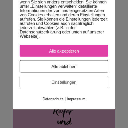
wenn Sie sich anders entscheiden. Sie können
24.08.2020
|
Blog
unter „Einstellungen verwalten“ detaillierte
Informationen der von uns eingesetzten Arten
In meiner Taucherausbildung hatten wir ein
von Cookies erhalten und deren Einstellungen
aufrufen. Sie können die Einstellungen jederzeit
Modul, wo es darum ging, was zu tun ist,
aufrufen und Cookies auch nachträglich
wenn wir beim Tauchgang auf eine
jederzeit abwählen (z.B. in der
Datenschutzerklärung oder unten auf unserer
Strömung stoßen. Daran habe ich heute
Webseite).
gedacht, als ich meinen Impuls der Woche
für dich geschrieben habe. Es geht um die
Alle akzeptieren
Gegenströmung als Metapher...
mehr lesen
Alle ablehnen
Einstellungen
|
Datenschutz
Impressum