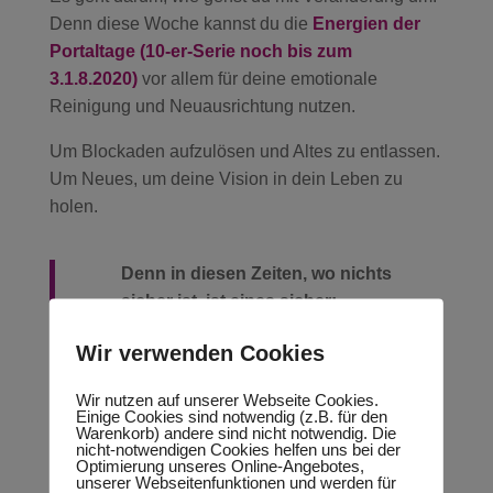
Denn diese Woche kannst du die
Energien der
Portaltage (10-er-Serie noch bis zum
3.1.8.2020)
vor allem für deine emotionale
Reinigung und Neuausrichtung nutzen.
Um Blockaden aufzulösen und Altes zu entlassen.
Um Neues, um deine Vision in dein Leben zu
holen.
Denn in diesen Zeiten, wo nichts
sicher ist, ist eines sicher:
Veränderung ist angesagt. -Wera
Wir verwenden Cookies
Nägler
Wir nutzen auf unserer Webseite Cookies.
Impuls der Woche: Wähle für dich bewusst,
Einige Cookies sind notwendig (z.B. für den
Warenkorb) andere sind nicht notwendig. Die
dich in den Fluss des Lebens zu begeben
nicht-notwendigen Cookies helfen uns bei der
Im Fluss des Lebens mitzuschwimmen und
Optimierung unseres Online-Angebotes,
unserer Webseitenfunktionen und werden für
mitzuschwingen.