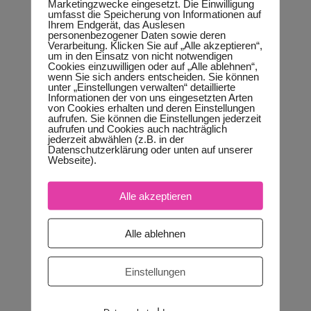
Marketingzwecke eingesetzt. Die Einwilligung
umfasst die Speicherung von Informationen auf
Und nicht zu versuchen, gegen (deinen) Strom
Ihrem Endgerät, das Auslesen
anzuschwimmen.
personenbezogener Daten sowie deren
Verarbeitung. Klicken Sie auf „Alle akzeptieren“,
um in den Einsatz von nicht notwendigen
Ich bin Taucherin. Und ein Teil der Ausbildung war,
Cookies einzuwilligen oder auf „Alle ablehnen“,
wenn Sie sich anders entscheiden. Sie können
gezielt zu lernen, was ich als Taucherin tun kann,
unter „Einstellungen verwalten“ detaillierte
wenn ich auf eine Unterwasserströmung treffe,
Informationen der von uns eingesetzten Arten
von Cookies erhalten und deren Einstellungen
aufrufen. Sie können die Einstellungen jederzeit
Und glaub mit, es gab viele Hinweise, was zu tun
aufrufen und Cookies auch nachträglich
jederzeit abwählen (z.B. in der
ist.
Datenschutzerklärung oder unten auf unserer
Webseite).
Und eine einzige Regel:
Tauche nie nie niemals
Alle akzeptieren
gegen eine Strömung an!
Alle ablehnen
Als Taucher ist deine Flasche schneller leer, als
du piep! sagen kannst, wenn du in dieses sinnlose
Einstellungen
Unterfangen gehst, gegen eine Strömung
anzuschwimmen/anzutauchen.