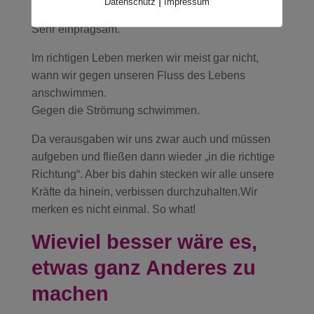
|
Datenschutz
Impressum
Unter Wasser merkt man das sofort.
Sehr einprägsam.
Im richtigen Leben merken wir meist gar nicht,
wann wir gegen unseren Fluss des Lebens
anschwimmen.
Gegen die Strömung schwimmen.
Da verausgaben wir uns zwar auch und müssen
aufgeben und fließen dann wieder „in die richtige
Richtung“. Aber bis dahin stecken wir alle unsere
Kräfte da hinein, verbissen durchzuhalten.Wir
merken es nicht einmal. So what!
Wieviel besser wäre es,
etwas ganz Anderes zu
machen