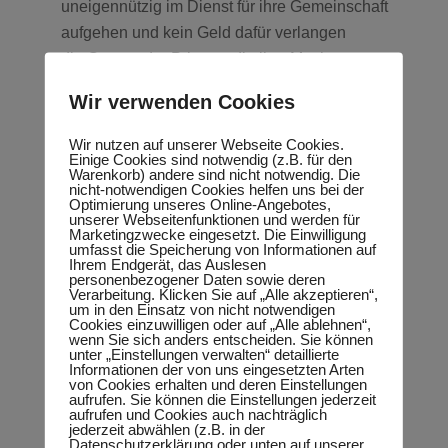
uneigennützig im Dienst für ihre Gemeinschaft
aufgehen und kein Geld dafür verlangen
die Gruppe der Priester, die ihre Macht
missbraucht haben und dafür bis zum Ende der
Wir verwenden Cookies
Welt büßen müssen
…
Wir nutzen auf unserer Webseite Cookies.
Einige Cookies sind notwendig (z.B. für den
Warenkorb) andere sind nicht notwendig. Die
Hast du’s? Kriegst du den
nicht-notwendigen Cookies helfen uns bei der
Optimierung unseres Online-Angebotes,
Punkt?
unserer Webseitenfunktionen und werden für
Marketingzwecke eingesetzt. Die Einwilligung
umfasst die Speicherung von Informationen auf
Und ich hoffe, ich habe dich grad mit den letzten
Ihrem Endgerät, das Auslesen
personenbezogener Daten sowie deren
Punkten nicht zu sehr erschreckt.
Verarbeitung. Klicken Sie auf „Alle akzeptieren“,
um in den Einsatz von nicht notwendigen
Wir sind in vielen energetischen Gruppen.
Cookies einzuwilligen oder auf „Alle ablehnen“,
wenn Sie sich anders entscheiden. Sie können
unter „Einstellungen verwalten“ detaillierte
Und wenn man raus ist, ist das so befreiend und
Informationen der von uns eingesetzten Arten
von Cookies erhalten und deren Einstellungen
leicht. Ich könnte dir noch einiges erzählen, was
aufrufen. Sie können die Einstellungen jederzeit
aufrufen und Cookies auch nachträglich
ich erlebt habe, aber das folgende ist viel
jederzeit abwählen (z.B. in der
interessanter, denn so was höre ich oft:
Datenschutzerklärung oder unten auf unserer