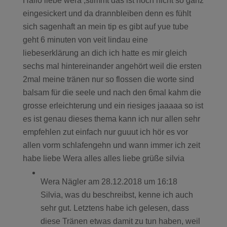
Hallo liebe wera ,stimmt das ist noch nicht so ganz
eingesickert und da drannbleiben denn es fühlt
sich sagenhaft an mein tip es gibt auf yue tube
geht 6 minuten von veit lindau eine
liebeserklärung an dich ich hatte es mir gleich
sechs mal hintereinander angehört weil die ersten
2mal meine tränen nur so flossen die worte sind
balsam für die seele und nach den 6mal kahm die
grosse erleichterung und ein riesiges jaaaaa so ist
es ist genau dieses thema kann ich nur allen sehr
empfehlen zut einfach nur guuut ich hör es vor
allen vorm schlafengehn und wann immer ich zeit
habe liebe Wera alles alles liebe grüße silvia
Wera Nägler
am 28.12.2018 um 16:18
Silvia, was du beschreibst, kenne ich auch
sehr gut. Letztens habe ich gelesen, dass
diese Tränen etwas damit zu tun haben, weil