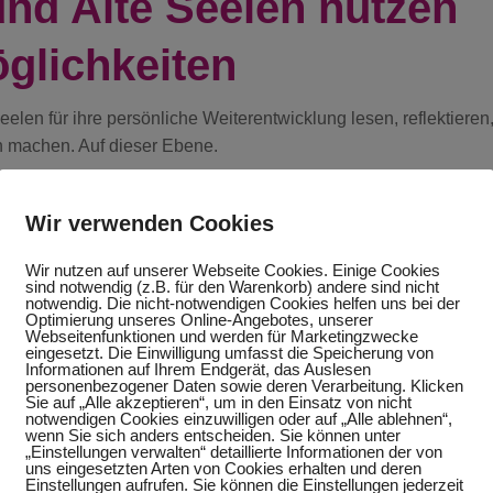
und Alte Seelen nutzen
öglichkeiten
elen für ihre persönliche Weiterentwicklung lesen, reflektieren
 machen. Auf dieser Ebene.
 sie normalerweise auch Zugriff auf Fähigkeiten, Erkenntniss
Wir verwenden Cookies
en auf die Lektionen früher
Wir nutzen auf unserer Webseite Cookies. Einige Cookies
sind notwendig (z.B. für den Warenkorb) andere sind nicht
notwendig. Die nicht-notwendigen Cookies helfen uns bei der
Optimierung unseres Online-Angebotes, unserer
Webseitenfunktionen und werden für Marketingzwecke
eingesetzt. Die Einwilligung umfasst die Speicherung von
Informationen auf Ihrem Endgerät, das Auslesen
.
personenbezogener Daten sowie deren Verarbeitung. Klicken
Sie auf „Alle akzeptieren“, um in den Einsatz von nicht
notwendigen Cookies einzuwilligen oder auf „Alle ablehnen“,
wenn Sie sich anders entscheiden. Sie können unter
Coach für Reife und Alte Seelen. Und meine fast 58-jährige
„Einstellungen verwalten“ detaillierte Informationen der von
uns eingesetzten Arten von Cookies erhalten und deren
Einstellungen aufrufen. Sie können die Einstellungen jederzeit