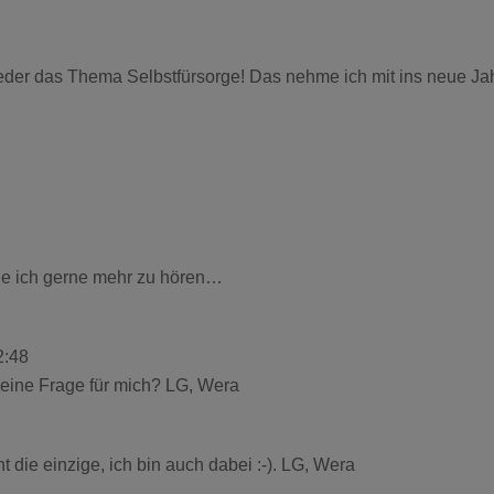
ieder das Thema Selbstfürsorge! Das nehme ich mit ins neue Ja
de ich gerne mehr zu hören…
2:48
h eine Frage für mich? LG, Wera
ht die einzige, ich bin auch dabei :-). LG, Wera