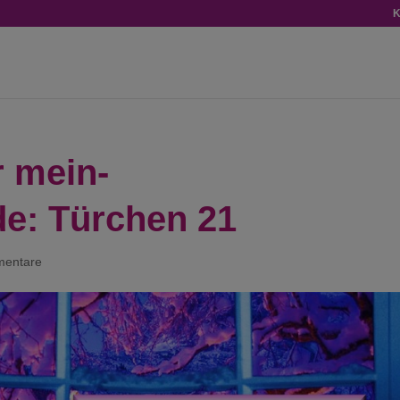
K
 mein-
de: Türchen 21
mentare