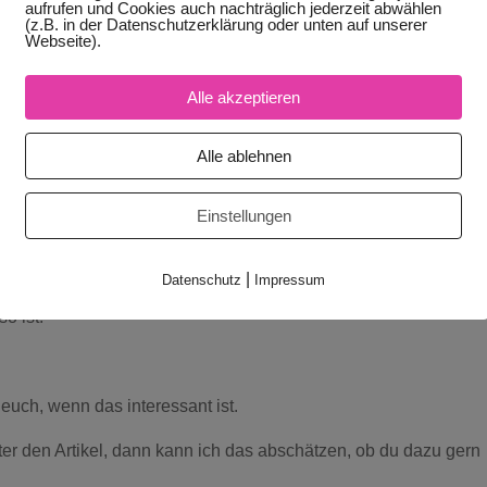
aufrufen und Cookies auch nachträglich jederzeit abwählen
darauf gekommen, dass ich auf meine karmischen Erinnerungen un
(z.B. in der Datenschutzerklärung oder unten auf unserer
Webseite).
e das geht. Also wie das bewusst geht.
n bisschen spooky wäre. Oder dass nur ich das kann ;-). Doch da
Alle akzeptieren
iele machen das.
Alle ablehnen
nd ich das schon immer gemac
Einstellungen
n, dass du manche Dinge kannst und weißt, obwohl du sie nie
elernt hast.
|
Datenschutz
Impressum
ht hast, dass das bei allen anderen auch so ist. Und weil du
so ist.
euch, wenn das interessant ist.
er den Artikel, dann kann ich das abschätzen, ob du dazu gern